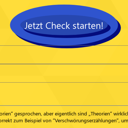
Jetzt Check starten!
ien“ gesprochen, aber eigentlich sind „Theorien“ wirklic
rrekt zum Beispiel von “Verschwörungserzählungen”, um
.