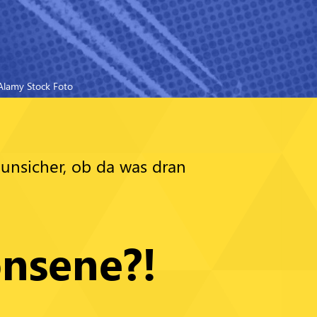
Alamy Stock Foto
 unsicher, ob da was dran
nsene?!