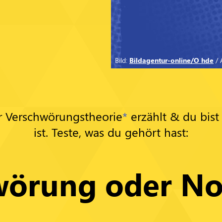
Bild:
Bildagentur-online/O hde
/ 
r Verschwörungstheorie
*
erzählt & du bist
ist. Teste, was du gehört hast:
wörung oder No