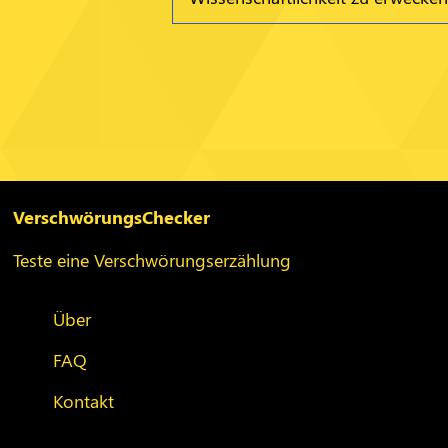
Zum Hauptinhalt springen
Zur Navigation springen
VerschwörungsChecker
Teste eine Verschwörungserzählung
Über
FAQ
Kontakt